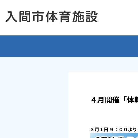
４月開催「体
３
月１日 ９：００よ